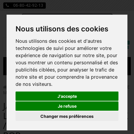
06-80-42-92-13
Nous utilisons des cookies
Mon
Nous utilisons des cookies et d'autres
Rechercher
compt
technologies de suivi pour améliorer votre
expérience de navigation sur notre site, pour
vous montrer un contenu personnalisé et des
MENU
publicités ciblées, pour analyser le trafic de
notre site et pour comprendre la provenance
CARTE A JOUER
de nos visiteurs.
>
Funko Pop!
>
JACK SKELLINGTON / L'ETRANGE NOEL DE
MR JACK / FIGURINE COFFIN POCKET POP
PRÉCOMMANDE FIGURINES POP
J'accepte
JACK SKELLINGTON /
FIGURINES POP MANGA
Je refuse
L'ETRANGE NOEL DE MR JACK
Changer mes préférences
FIGURINES POP DISNEY
/ FIGURINE COFFIN POCKET
FIGURINES POP MARVEL