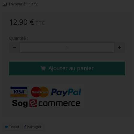
Envoyer à un ami
FIGURINE POP AD ICONS
FIGURINE POP ROYALS FAMILY
12,90 €
TTC
FIGURINE POP RETRO TOYS
Quantité :
FIGURINES POP AUTRES COMICS
POP PROTECTION
PORTE-CLÉS POCKET POP
Ajouter au panier
FUNKO VINYL SODA
FUNKO POP PIN
PELUCHE
LOUNGEFLY
Tweet
Partager