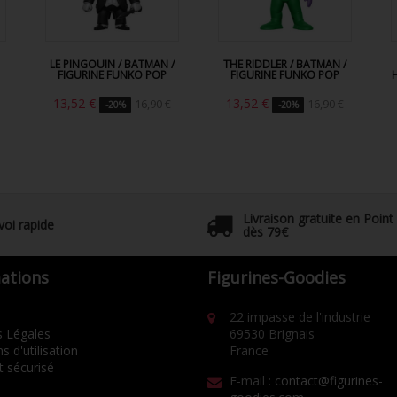
LE PINGOUIN / BATMAN /
THE RIDDLER / BATMAN /
FIGURINE FUNKO POP
FIGURINE FUNKO POP
13,52 €
13,52 €
16,90 €
16,90 €
-20%
-20%
Livraison gratuite en Point
voi rapide
dès 79€
ations
Figurines-Goodies
22 impasse de l'industrie
 Légales
69530 Brignais
s d'utilisation
France
 sécurisé
E-mail :
contact@figurines-