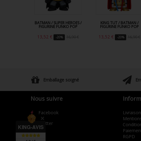
BATMAN / SUPER HEROES /
KING TUT / BATMAN /
FIGURINE FUNKO POP
FIGURINE FUNKO POP
13,52 €
13,52 €
16,90 €
16,90 €
-20%
-20%
Emballage soigné
En
Nous suivre
Inform
Facebook
Livraison
Mentions
Twitter
Condition
KING-AVIS
Paiement
RGPD