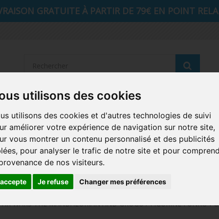
VRAISON GRATUITE À PARTIR DE 79€ EN POINT RELAI
Reche
ous utilisons des cookies
STRANGER THINGS
SEIGNEUR DES ANNEAUX
DIS
us utilisons des cookies et d'autres technologies de suivi
ur améliorer votre expérience de navigation sur notre site,
AUTRES COMICS
MUSIQUE
SPORTS
POP PROTEC
ur vous montrer un contenu personnalisé et des publicités
blées, pour analyser le trafic de notre site et pour compren
ICONS
FUNKO HOME
FUNKO VINYL SODA
RETRO 
 provenance de nos visiteurs.
CARTE A JOUER
PELUCHE
'accepte
Je refuse
Changer mes préférences
TAR WARS THE MANDALORIAN AND GROGU / FIGURINE FUNKO P