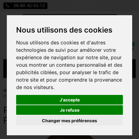
06-80-42-92-13
Nous utilisons des cookies
Mon
Nous utilisons des cookies et d'autres
Rechercher
compt
technologies de suivi pour améliorer votre
expérience de navigation sur notre site, pour
vous montrer un contenu personnalisé et des
MENU
publicités ciblées, pour analyser le trafic de
notre site et pour comprendre la provenance
CARTE A JOUER
de nos visiteurs.
>
Funko Pop!
>
POSH SPICE / SPICE GIRLS / FIGURINE
FUNKO POP
PRÉCOMMANDE FIGURINES POP
J'accepte
POSH SPICE / SPICE GIRLS /
FIGURINES POP MANGA
Je refuse
FIGURINE FUNKO POP
Changer mes préférences
FIGURINES POP DISNEY
FIGURINES POP MARVEL