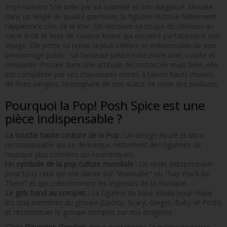
Pop! numéro 506 brille par sa sobriété et son élégance. Moulée
dans un vinyle de qualité premium, la figurine restitue fidèlement
l'apparence chic de la star. On retrouve sa coupe de cheveux au
carré droit et lisse de couleur brune qui encadre parfaitement son
visage. Elle porte sa tenue la plus célèbre et indissociable de son
personnage public : sa fameuse petite robe noire unie, courte et
moulante. Postée dans une attitude décontractée mais fière, elle
est complétée par ses chaussures noires à talons hauts munies
de fines sangles, témoignant de son statut de reine des podiums.
Pourquoi la Pop! Posh Spice est une
pièce indispensable ?
La touche haute couture de la Pop :
Un design épuré et ultra-
reconnaissable qui se démarque nettement des figurines de
musique plus colorées ou excentriques.
Un symbole de la pop culture mondiale :
Un objet indispensable
pour tous ceux qui ont dansé sur "Wannabe" ou "Say You'll Be
There" et qui collectionnent les légendes de la musique.
Le girls band au complet :
La figurine de base idéale pour réunir
les cinq membres du groupe (Sporty, Scary, Ginger, Baby et Posh)
et reconstituer le groupe complet sur vos étagères.
Chez
Figurines-Goodies
, nous partageons la même exigence