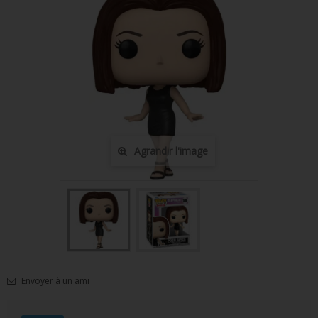
FIGURINES POP MUSIQUE
FIGURINES POP SÉRIE TV
FIGURINES POP AUTRES FILMS
FIGURINES POP SPORTS
FIGURINES POP ANIME
Agrandir l'image
FIGURINES POP HARRY POTTER
FIGURINES POP STAR WARS
FIGURINES POP STRANGER THINGS
FIGURINES POP SEIGNEUR DES ANNEAUX
FIGURINES POP DC COMICS
Envoyer à un ami
FIGURINES POP JEUX VIDÉO