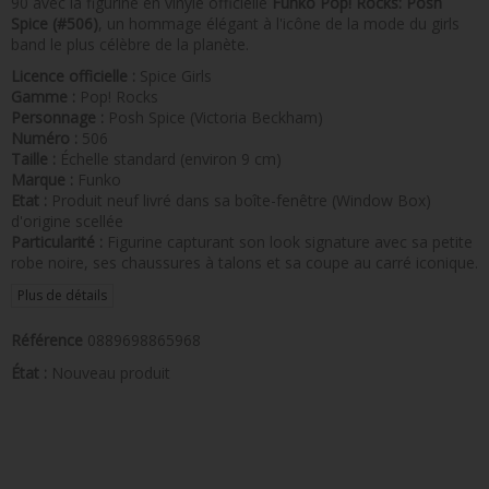
90 avec la figurine en vinyle officielle
Funko Pop! Rocks: Posh
Spice (#506)
, un hommage élégant à l'icône de la mode du girls
band le plus célèbre de la planète.
Licence officielle :
Spice Girls
Gamme :
Pop! Rocks
Personnage :
Posh Spice (Victoria Beckham)
Numéro :
506
Taille :
Échelle standard (environ 9 cm)
Marque :
Funko
Etat :
Produit neuf livré dans sa boîte-fenêtre (Window Box)
d'origine scellée
Particularité :
Figurine capturant son look signature avec sa petite
robe noire, ses chaussures à talons et sa coupe au carré iconique.
Plus de détails
Référence
0889698865968
État :
Nouveau produit