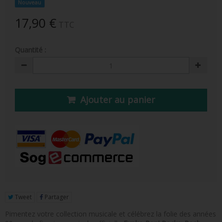
Nouveau
FIGURINE POP AD ICONS
17,90 €
TTC
FIGURINE POP ROYALS FAMILY
FIGURINE POP RETRO TOYS
Quantité :
FIGURINES POP AUTRES COMICS
POP PROTECTION
Ajouter au panier
PORTE-CLÉS POCKET POP
FUNKO VINYL SODA
FUNKO POP PIN
PELUCHE
LOUNGEFLY
Tweet
Partager
Pimentez votre collection musicale et célébrez la folie des années