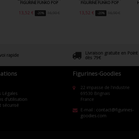
FIGURINE FUNKO POP
FIGURINE FUNKO POP
13,52 €
13,52 €
16,90 €
16,90 €
-20%
-20%
Livraison gratuite en Point
voi rapide
dès 79€
ations
Figurines-Goodies
22 impasse de l'industrie
 Légales
69530 Brignais
s d'utilisation
France
 sécurisé
E-mail :
contact@figurines-
goodies.com