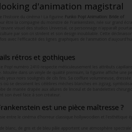
elooking d'animation magistral
 l'histoire du cinéma ! La figurine
Funko Pop! Animation: Bride of
our être la compagne du monstre de Frankenstein, née sur grand écr
-d'œuvre visuel des studios Universal, ce personnage n'apparaît pourta
lture par son cri strident et son design inoubliable. Cette déclinaison
is avec l'efficacité des lignes graphiques de l'animation d'aujourd'hu
ils rétros et gothiques
te Pop! numéro 2410 respecte méticuleusement les attributs capillaire
. Moulée dans un vinyle de qualité premium, la figurine affiche une p
 yeux noirs soulignés de cils fins. Sa coiffure volumineuse, dressée 
 où se dessinent les célèbres mèches blanches en zigzag, symbolisa
be de mariée drapée aux allures de linceul et de bandelettes chirurgica
t son éveil face à son créateur.
Frankenstein est une pièce maîtresse ?
ssie entre le cinéma d'horreur classique hollywoodien et l'esthétique 
de blanc, de gris et de bleu pâle apportent une atmosphère spectrale