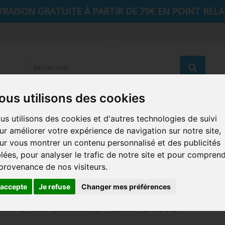
VRAISON GRATUITE À PARTIR DE 79€ EN POINT RELAI
Reche
ous utilisons des cookies
STRANGER THINGS
SEIGNEUR DES ANNEAUX
DIS
us utilisons des cookies et d'autres technologies de suivi
ur améliorer votre expérience de navigation sur notre site,
AUTRES COMICS
MUSIQUE
SPORTS
POP PROTEC
ur vous montrer un contenu personnalisé et des publicités
blées, pour analyser le trafic de notre site et pour compren
ICONS
FUNKO HOME
FUNKO VINYL SODA
RETRO 
 provenance de nos visiteurs.
CARTE A JOUER
PELUCHE
'accepte
Je refuse
Changer mes préférences
IVERSAL MONSTERS SAISON 6 / FIGURINE FUNKO POP