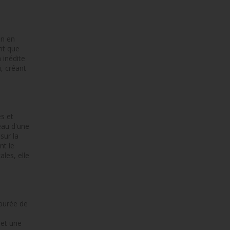
an en
nt que
 inédite
i, créant
s et
eau d'une
sur la
nt le
les, elle
épurée de
 et une