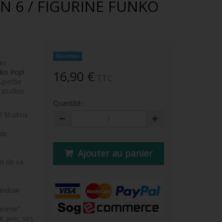
N 6 / FIGURINE FUNKO
Nouveau
res
ko Pop!
16,90 €
TTC
superbe
 studios
Quantité :
l Studios
 de
Ajouter au panier
on de sa
Window
"anime"
e avec ses