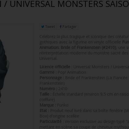
 / UNIVERSAL MONSTERS SAISO
Tweet
Partager
Célébrez la plus tragique et iconique des créatu
gothiques avec la figurine en vinyle officielle
Fun
Animation: Bride of Frankenstein (#2410)
, une 
réinterprétation moderne du monstre sacré des
Universal.
Licence officielle :
Universal Monsters / Universa
Gamme :
Pop! Animation
Personnage :
Bride of Frankenstein (La Fiancée
Frankenstein)
Numéro :
2410
Taille :
Échelle standard (environ 9,5 cm en rais
coiffure)
Marque :
Funko
Etat :
Produit neuf livré dans sa boîte-fenêtre (
Box) d'origine scellée
Particularité :
Version exclusive au design typé 
mettant en scène sa coupe de cheveux mythiqu