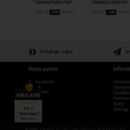
FIGURINE FUNKO POP
FIGURINE FUNKO POP
13,52 €
13,52 €
16,90 €
16,90 €
-20%
-20%
Emballage soigné
En
Nous suivre
Inform
Facebook
Livraison
Mentions
Twitter
Condition
KING-AVIS
Paiement
RGPD
4.9 / 5
sitemap
“Très bien”
5665 avis