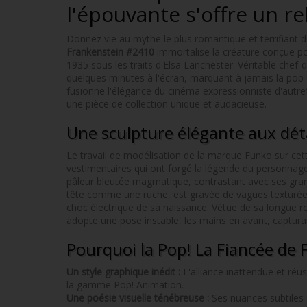
l'épouvante s'offre un r
Donnez vie au mythe le plus romantique et terrifiant de
Frankenstein #2410
immortalise la créature conçue p
1935 sous les traits d'Elsa Lanchester. Véritable chef
quelques minutes à l'écran, marquant à jamais la pop cu
fusionne l'élégance du cinéma expressionniste d'autrefo
une pièce de collection unique et audacieuse.
Une sculpture élégante aux déta
Le travail de modélisation de la marque Funko sur cet
vestimentaires qui ont forgé la légende du personnage
pâleur bleutée magmatique, contrastant avec ses grands
tête comme une ruche, est gravée de vagues texturées
choc électrique de sa naissance. Vêtue de sa longue ro
adopte une pose instable, les mains en avant, capturan
Pourquoi la Pop! La Fiancée de 
Un style graphique inédit :
L'alliance inattendue et réu
la gamme Pop! Animation.
Une poésie visuelle ténébreuse :
Ses nuances subtiles 