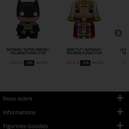
BATMAN / SUPER HEROES /
KING TUT / BATMAN /
LE P
FIGURINE FUNKO POP
FIGURINE FUNKO POP
FIG
13,52 €
13,52 €
13,
16,90 €
16,90 €
-20%
-20%
Nous suivre
Informations
Figurines-Goodies