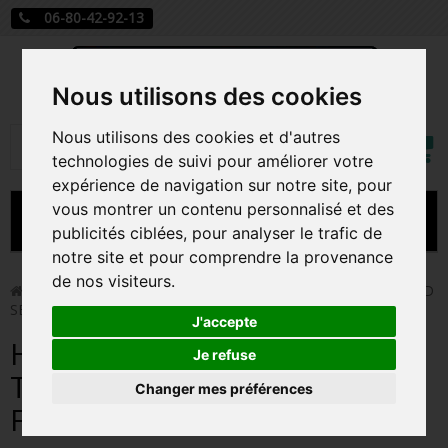
06-80-42-92-13
Nous utilisons des cookies
Mon
Nous utilisons des cookies et d'autres
Rechercher
compt
technologies de suivi pour améliorer votre
expérience de navigation sur notre site, pour
vous montrer un contenu personnalisé et des
MENU
publicités ciblées, pour analyser le trafic de
notre site et pour comprendre la provenance
CARTE A JOUER
de nos visiteurs.
>
Funko Pop!
>
HARLEY QUINN / BATMAN THE ANIMATED
SERIES / FIGURINE FUNKO POP
PRÉCOMMANDE FIGURINES POP
J'accepte
HARLEY QUINN / BATMAN
FIGURINES POP MANGA
Je refuse
THE ANIMATED SERIES /
Changer mes préférences
FIGURINES POP DISNEY
FIGURINE FUNKO POP
FIGURINES POP MARVEL