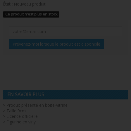
État :
Nouveau produit
Ce produit n'est plus en stock
Prévenez-moi lorsque le produit est disponible
EN SAVOIR PLUS
> Produit présenté en boite-vitrine
> Taille 9cm
> Licence officielle
> Figurine en vinyl