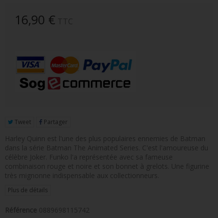
FIGURINE POP AD ICONS
16,90 €
TTC
FIGURINE POP ROYALS FAMILY
FIGURINE POP RETRO TOYS
FIGURINES POP AUTRES COMICS
POP PROTECTION
PORTE-CLÉS POCKET POP
Tweet
Partager
FUNKO VINYL SODA
Harley Quinn est l'une des plus populaires ennemies de Batman
FUNKO POP PIN
dans la série Batman The Animated Series. C'est l'amoureuse du
célèbre Joker. Funko l'a représentée avec sa fameuse
PELUCHE
combinaison rouge et noire et son bonnet à grelots. Une figurine
très mignonne indispensable aux collectionneurs.
LOUNGEFLY
Plus de détails
Référence
0889698115742