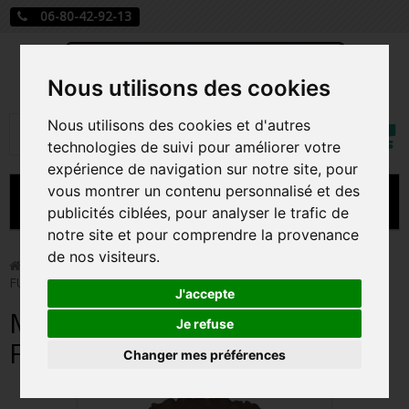
06-80-42-92-13
Nous utilisons des cookies
Mon
Nous utilisons des cookies et d'autres
Rechercher
compt
technologies de suivi pour améliorer votre
expérience de navigation sur notre site, pour
vous montrer un contenu personnalisé et des
MENU
publicités ciblées, pour analyser le trafic de
notre site et pour comprendre la provenance
CARTE A JOUER
de nos visiteurs.
>
Funko Pop!
>
MOSCU / LA CASA DE PAPEL / FIGURINE
FUNKO POP
PRÉCOMMANDE FIGURINES POP
J'accepte
MOSCU / LA CASA DE PAPEL /
FIGURINES POP MANGA
Je refuse
FIGURINE FUNKO POP
Changer mes préférences
FIGURINES POP DISNEY
FIGURINES POP MARVEL