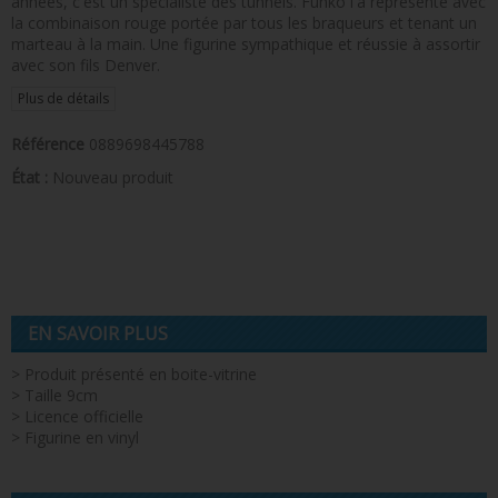
années, c'est un spécialiste des tunnels. Funko l'a représenté avec
la combinaison rouge portée par tous les braqueurs et tenant un
marteau à la main. Une figurine sympathique et réussie à assortir
avec son fils Denver.
Plus de détails
Référence
0889698445788
État :
Nouveau produit
EN SAVOIR PLUS
> Produit présenté en boite-vitrine
> Taille 9cm
> Licence officielle
> Figurine en vinyl