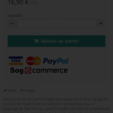
16,90 €
TTC
FIGURINE POP AD ICONS
FIGURINE POP ROYALS FAMILY
Quantité :
FIGURINE POP RETRO TOYS
FIGURINES POP AUTRES COMICS
Ajouter au panier
POP PROTECTION
PORTE-CLÉS POCKET POP
FUNKO VINYL SODA
FUNKO POP PIN
PELUCHE
Tweet
Partager
LOUNGEFLY
Moscu est l'un des personnages principaux de la série espagnole
La Casa de Papel. Il est recruté par le professeur pour ce
braquage de haut vol car, ayant travaillé à la mine de nombreuses