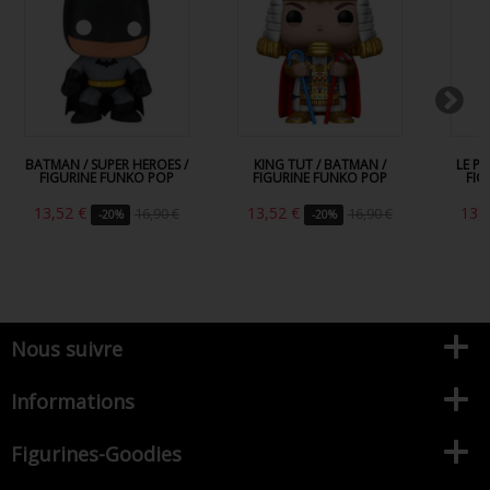
BATMAN / SUPER HEROES /
KING TUT / BATMAN /
LE P
FIGURINE FUNKO POP
FIGURINE FUNKO POP
FIG
13,52 €
13,52 €
13,
16,90 €
16,90 €
-20%
-20%
Nous suivre
Informations
Figurines-Goodies