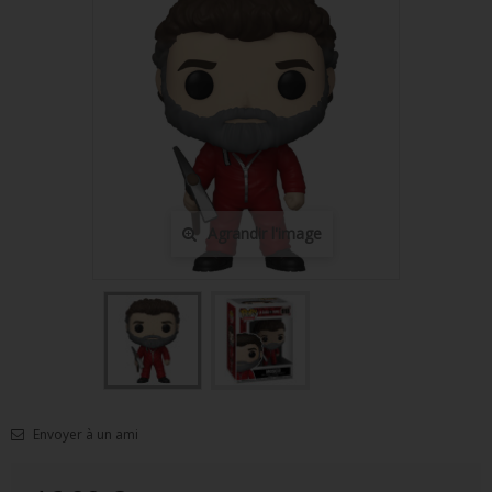
FIGURINES POP MUSIQUE
FIGURINES POP SÉRIE TV
FIGURINES POP AUTRES FILMS
FIGURINES POP SPORTS
FIGURINES POP ANIME
Agrandir l'image
FIGURINES POP HARRY POTTER
FIGURINES POP STAR WARS
FIGURINES POP STRANGER THINGS
FIGURINES POP SEIGNEUR DES ANNEAUX
FIGURINES POP DC COMICS
Envoyer à un ami
FIGURINES POP JEUX VIDÉO