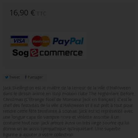
FIGURINE POP AD ICONS
16,90 €
TTC
FIGURINE POP ROYALS FAMILY
FIGURINE POP RETRO TOYS
FIGURINES POP AUTRES COMICS
POP PROTECTION
PORTE-CLÉS POCKET POP
Tweet
Partager
FUNKO VINYL SODA
Jack Skellington est le maître de la terreur de la ville d'Halloween
FUNKO POP PIN
dans le dessin animé en stop motion culte The Nightmare Before
Christmas (L'Etrange Noël de Monsieur Jack en français). C'est le
PELUCHE
chef des festivités de la ville d'Halloween et il est prêt à tout pour
rendre cette fête terrifiante à souhait. Jack est ici représenté avec
LOUNGEFLY
une longue cape de vampire noire et violette assortie à un
costume tout noir. Jack arbore aussi un très large sourire qui lui
donne un air aussi sympathique qu'inquiétant. Une superbe
figurine à ajouter à votre collection.