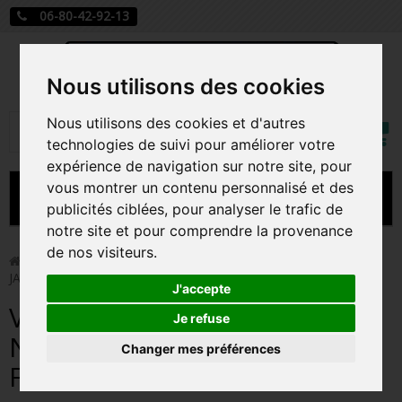
06-80-42-92-13
Nous utilisons des cookies
Mon
Nous utilisons des cookies et d'autres
Rechercher
compt
technologies de suivi pour améliorer votre
expérience de navigation sur notre site, pour
vous montrer un contenu personnalisé et des
MENU
publicités ciblées, pour analyser le trafic de
notre site et pour comprendre la provenance
CARTE A JOUER
de nos visiteurs.
>
Funko Pop!
>
VAMPIRE JACK / L'ETRANGE NOEL DE MR
JACK / FIGURINE FUNKO POP
PRÉCOMMANDE FIGURINES POP
J'accepte
VAMPIRE JACK / L'ETRANGE
FIGURINES POP MANGA
Je refuse
NOEL DE MR JACK / FIGURINE
Changer mes préférences
FIGURINES POP DISNEY
FUNKO POP
FIGURINES POP MARVEL