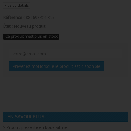
Plus de détails
Référence
0889698426725
État :
Nouveau produit
Ce produit n'est plus en stock
Prévenez-moi lorsque le produit est disponible
EN SAVOIR PLUS
> Produit présenté en boite-vitrine