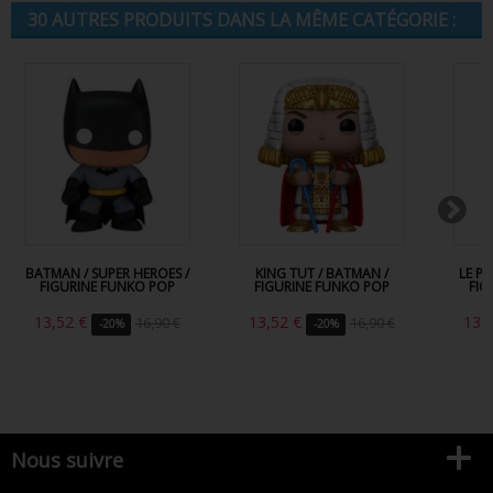
30 AUTRES PRODUITS DANS LA MÊME CATÉGORIE :
BATMAN / SUPER HEROES /
KING TUT / BATMAN /
LE P
FIGURINE FUNKO POP
FIGURINE FUNKO POP
FIG
13,52 €
13,52 €
13,
16,90 €
16,90 €
-20%
-20%
Nous suivre