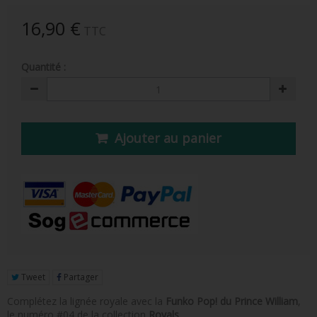
FIGURINE POP AD ICONS
16,90 €
TTC
FIGURINE POP ROYALS FAMILY
Quantité :
FIGURINE POP RETRO TOYS
FIGURINES POP AUTRES COMICS
POP PROTECTION
Ajouter au panier
PORTE-CLÉS POCKET POP
FUNKO VINYL SODA
FUNKO POP PIN
PELUCHE
LOUNGEFLY
Tweet
Partager
Complétez la lignée royale avec la
Funko Pop! du Prince William
,
le numéro #04 de la collection
Royals
.