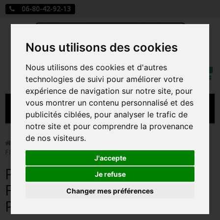
06-80-42-92-13
Nous utilisons des cookies
Mon
Nous utilisons des cookies et d'autres
Rechercher
compt
technologies de suivi pour améliorer votre
expérience de navigation sur notre site, pour
vous montrer un contenu personnalisé et des
MENU
publicités ciblées, pour analyser le trafic de
notre site et pour comprendre la provenance
CARTE A JOUER
de nos visiteurs.
>
Funko Pop!
>
PRINCE WILLIAM / ROYALS FAMILY /
FIGURINE FUNKO POP
PRÉCOMMANDE FIGURINES POP
J'accepte
PRINCE WILLIAM / ROYALS
FIGURINES POP MANGA
Je refuse
FAMILY / FIGURINE FUNKO
Changer mes préférences
FIGURINES POP DISNEY
POP
FIGURINES POP MARVEL