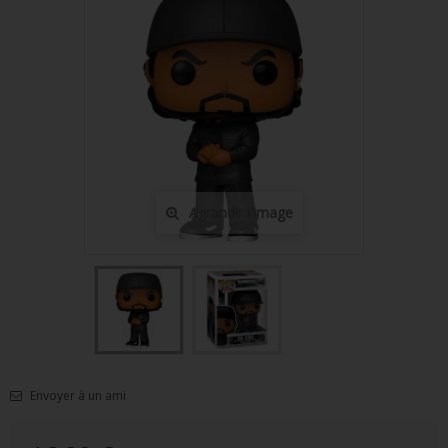
FIGURINES POP MUSIQUE
FIGURINES POP SÉRIE TV
FIGURINES POP AUTRES FILMS
FIGURINES POP SPORTS
FIGURINES POP ANIME
Agrandir l'image
FIGURINES POP HARRY POTTER
FIGURINES POP STAR WARS
FIGURINES POP STRANGER THINGS
FIGURINES POP SEIGNEUR DES ANNEAUX
FIGURINES POP DC COMICS
Envoyer à un ami
FIGURINES POP JEUX VIDÉO