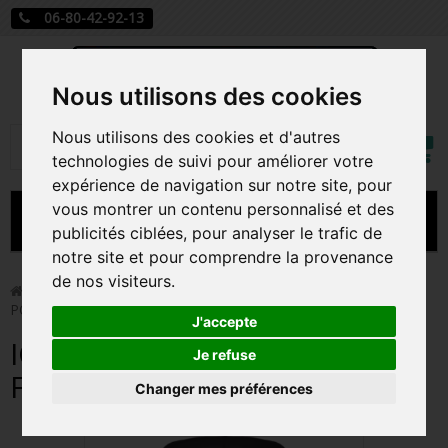
06-80-42-92-13
Nous utilisons des cookies
Mon
Nous utilisons des cookies et d'autres
Rechercher
compt
technologies de suivi pour améliorer votre
expérience de navigation sur notre site, pour
vous montrer un contenu personnalisé et des
MENU
publicités ciblées, pour analyser le trafic de
notre site et pour comprendre la provenance
CARTE A JOUER
de nos visiteurs.
>
Funko Pop!
>
ICE CUBE / ICE CUBE / FIGURINE FUNKO
POP
PRÉCOMMANDE FIGURINES POP
J'accepte
ICE CUBE / ICE CUBE /
FIGURINES POP MANGA
Je refuse
FIGURINE FUNKO POP
Changer mes préférences
FIGURINES POP DISNEY
FIGURINES POP MARVEL