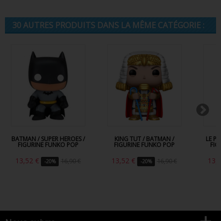
30 AUTRES PRODUITS DANS LA MÊME CATÉGORIE :
BATMAN / SUPER HEROES /
KING TUT / BATMAN /
LE P
FIGURINE FUNKO POP
FIGURINE FUNKO POP
FIG
13,52 €
13,52 €
13,
16,90 €
16,90 €
-20%
-20%