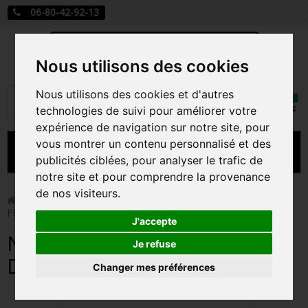
06-80-42-92-13
Nous utilisons des cookies
Mon
Nous utilisons des cookies et d'autres
Rechercher
compt
technologies de suivi pour améliorer votre
expérience de navigation sur notre site, pour
vous montrer un contenu personnalisé et des
MENU
publicités ciblées, pour analyser le trafic de
notre site et pour comprendre la provenance
CARTE A JOUER
de nos visiteurs.
>
Funko Pop!
>
NOTORIOUS B.I.G / READY TO DIE /
FIGURINE FUNKO POP
PRÉCOMMANDE FIGURINES POP
J'accepte
NOTORIOUS B.I.G / READY TO
FIGURINES POP MANGA
Je refuse
DIE / FIGURINE FUNKO POP
Changer mes préférences
FIGURINES POP DISNEY
FIGURINES POP MARVEL