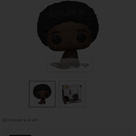
FIGURINES POP MUSIQUE
FIGURINES POP SÉRIE TV
FIGURINES POP AUTRES FILMS
FIGURINES POP SPORTS
FIGURINES POP ANIME
Agrandir l'image
FIGURINES POP HARRY POTTER
FIGURINES POP STAR WARS
FIGURINES POP STRANGER THINGS
FIGURINES POP SEIGNEUR DES ANNEAUX
FIGURINES POP DC COMICS
Envoyer à un ami
FIGURINES POP JEUX VIDÉO