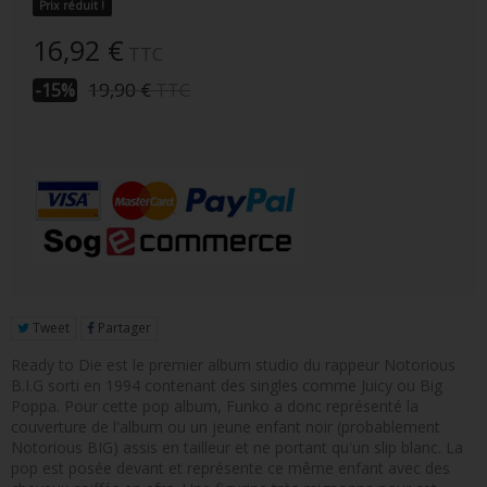
Prix réduit !
FIGURINE POP AD ICONS
16,92 €
TTC
FIGURINE POP ROYALS FAMILY
19,90 €
TTC
-15%
FIGURINE POP RETRO TOYS
FIGURINES POP AUTRES COMICS
POP PROTECTION
PORTE-CLÉS POCKET POP
FUNKO VINYL SODA
FUNKO POP PIN
Tweet
Partager
Ready to Die est le premier album studio du rappeur Notorious
PELUCHE
B.I.G sorti en 1994 contenant des singles comme Juicy ou Big
Poppa. Pour cette pop album, Funko a donc représenté la
LOUNGEFLY
couverture de l'album ou un jeune enfant noir (probablement
Notorious BIG) assis en tailleur et ne portant qu'un slip blanc. La
pop est posée devant et représente ce même enfant avec des