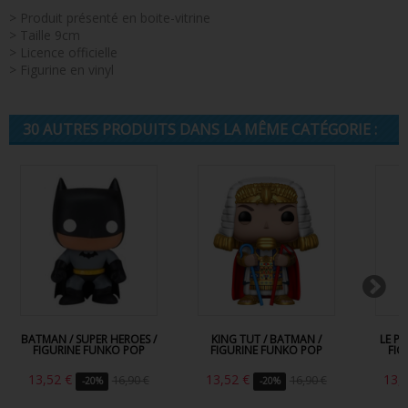
> Produit présenté en boite-vitrine
> Taille 9cm
> Licence officielle
> Figurine en vinyl
30 AUTRES PRODUITS DANS LA MÊME CATÉGORIE :
BATMAN / SUPER HEROES /
KING TUT / BATMAN /
LE P
FIGURINE FUNKO POP
FIGURINE FUNKO POP
FIG
13,52 €
13,52 €
13,
16,90 €
16,90 €
-20%
-20%