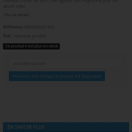
cheveux coiffés en afro. Une figurine très mignonne pour cet
album culte.
Plus de détails
Référence
0889698501422
État :
Nouveau produit
Ce produit n'est plus en stock
Prévenez-moi lorsque le produit est disponible
EN SAVOIR PLUS