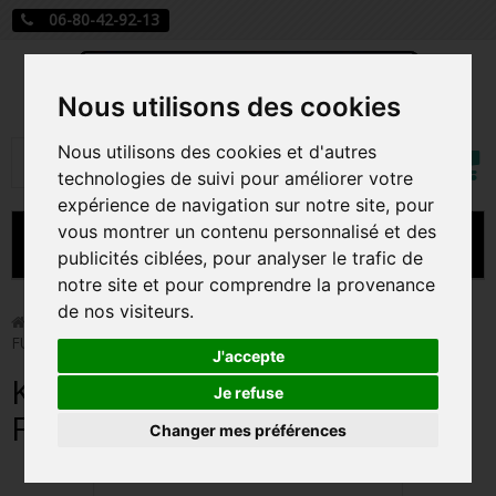
06-80-42-92-13
Nous utilisons des cookies
Mon
Nous utilisons des cookies et d'autres
Rechercher
compt
technologies de suivi pour améliorer votre
expérience de navigation sur notre site, pour
vous montrer un contenu personnalisé et des
MENU
publicités ciblées, pour analyser le trafic de
notre site et pour comprendre la provenance
CARTE A JOUER
de nos visiteurs.
>
Funko Pop!
>
KYO SOMA / FRUITS BASKET / FIGURINE
FUNKO POP
PRÉCOMMANDE FIGURINES POP
J'accepte
KYO SOMA / FRUITS BASKET /
FIGURINES POP MANGA
Je refuse
FIGURINE FUNKO POP
Changer mes préférences
FIGURINES POP DISNEY
FIGURINES POP MARVEL