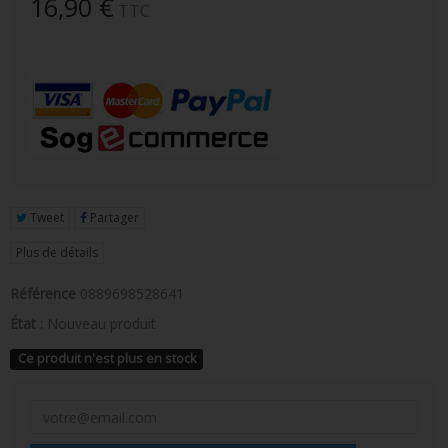
16,90 €
TTC
FIGURINE POP AD ICONS
FIGURINE POP ROYALS FAMILY
FIGURINE POP RETRO TOYS
FIGURINES POP AUTRES COMICS
POP PROTECTION
PORTE-CLÉS POCKET POP
Tweet
Partager
Plus de détails
FUNKO VINYL SODA
Référence
0889698528641
FUNKO POP PIN
État :
Nouveau produit
PELUCHE
Ce produit n'est plus en stock
LOUNGEFLY