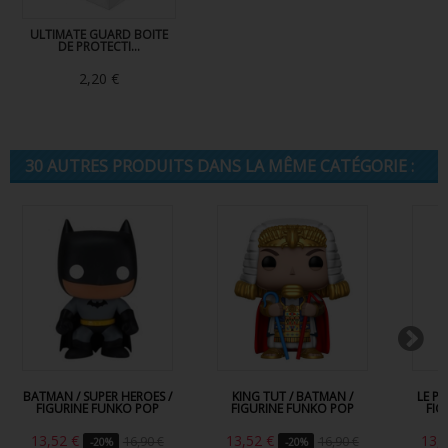
ULTIMATE GUARD BOITE
DE PROTECTI...
2,20 €
30 AUTRES PRODUITS DANS LA MÊME CATÉGORIE :
BATMAN / SUPER HEROES /
KING TUT / BATMAN /
LE P
FIGURINE FUNKO POP
FIGURINE FUNKO POP
FIG
13,52 €
13,52 €
13,
16,90 €
16,90 €
-20%
-20%