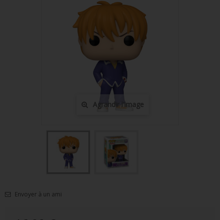
FIGURINES POP MUSIQUE
FIGURINES POP SÉRIE TV
FIGURINES POP AUTRES FILMS
FIGURINES POP SPORTS
FIGURINES POP ANIME
Agrandir l'image
FIGURINES POP HARRY POTTER
FIGURINES POP STAR WARS
FIGURINES POP STRANGER THINGS
FIGURINES POP SEIGNEUR DES ANNEAUX
FIGURINES POP DC COMICS
Envoyer à un ami
FIGURINES POP JEUX VIDÉO