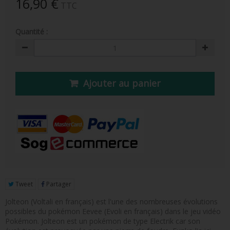
16,90 €
TTC
FIGURINE POP AD ICONS
FIGURINE POP ROYALS FAMILY
Quantité :
FIGURINE POP RETRO TOYS
FIGURINES POP AUTRES COMICS
Ajouter au panier
POP PROTECTION
PORTE-CLÉS POCKET POP
FUNKO VINYL SODA
FUNKO POP PIN
PELUCHE
Tweet
Partager
LOUNGEFLY
Jolteon (Voltali en français) est l'une des nombreuses évolutions
possibles du pokémon Eevee (Evoli en français) dans le jeu vidéo
Pokémon. Jolteon est un pokémon de type Electrik car son