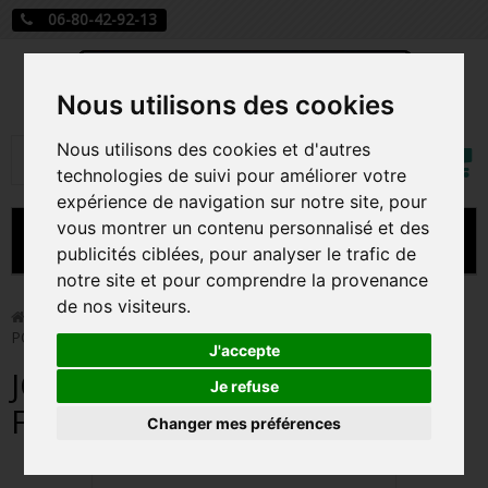
06-80-42-92-13
Nous utilisons des cookies
Mon
Nous utilisons des cookies et d'autres
Rechercher
compt
technologies de suivi pour améliorer votre
expérience de navigation sur notre site, pour
vous montrer un contenu personnalisé et des
MENU
publicités ciblées, pour analyser le trafic de
notre site et pour comprendre la provenance
CARTE A JOUER
de nos visiteurs.
>
Funko Pop!
>
JOLTEON / POKEMON / FIGURINE FUNKO
POP
PRÉCOMMANDE FIGURINES POP
J'accepte
JOLTEON / POKEMON /
FIGURINES POP MANGA
Je refuse
FIGURINE FUNKO POP
Changer mes préférences
FIGURINES POP DISNEY
FIGURINES POP MARVEL