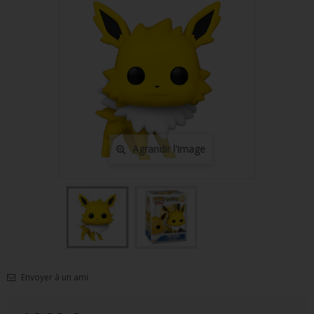
FIGURINES POP MUSIQUE
FIGURINES POP SÉRIE TV
FIGURINES POP AUTRES FILMS
FIGURINES POP SPORTS
FIGURINES POP ANIME
Agrandir l'image
FIGURINES POP HARRY POTTER
FIGURINES POP STAR WARS
FIGURINES POP STRANGER THINGS
FIGURINES POP SEIGNEUR DES ANNEAUX
FIGURINES POP DC COMICS
Envoyer à un ami
FIGURINES POP JEUX VIDÉO