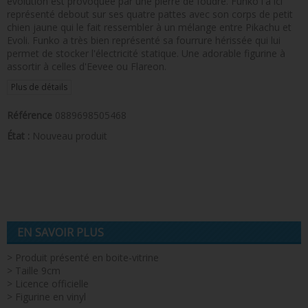
évolution est provoquée par une pierre de foudre. Funko l'a ici
représenté debout sur ses quatre pattes avec son corps de petit
chien jaune qui le fait ressembler à un mélange entre Pikachu et
Evoli. Funko a très bien représenté sa fourrure hérissée qui lui
permet de stocker l'électricité statique. Une adorable figurine à
assortir à celles d'Eevee ou Flareon.
Plus de détails
Référence
0889698505468
État :
Nouveau produit
EN SAVOIR PLUS
> Produit présenté en boite-vitrine
> Taille 9cm
> Licence officielle
> Figurine en vinyl