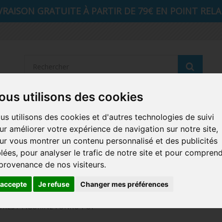
VRAISON GRATUITE À PARTIR DE 79€ EN POINT RELAI
Reche
ous utilisons des cookies
STRANGER THINGS
SEIGNEUR DES ANNEAUX
DIS
us utilisons des cookies et d'autres technologies de suivi
ur améliorer votre expérience de navigation sur notre site,
AUTRES COMICS
MUSIQUE
SPORTS
POP PROTEC
ur vous montrer un contenu personnalisé et des publicités
blées, pour analyser le trafic de notre site et pour compren
ICONS
FUNKO HOME
FUNKO VINYL SODA
RETRO 
 provenance de nos visiteurs.
CARTE A JOUER
PELUCHE
'accepte
Je refuse
Changer mes préférences
RES / FIGURINE FUNKO POP