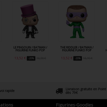
LE PINGOUIN / BATMAN /
THE RIDDLER / BATMAN /
FIGURINE FUNKO POP
FIGURINE FUNKO POP
13,52 €
13,52 €
16,90 €
16,90 €
-20%
-20%
Livraison gratuite en Point
voi rapide
dès 79€
ations
Figurines-Goodies