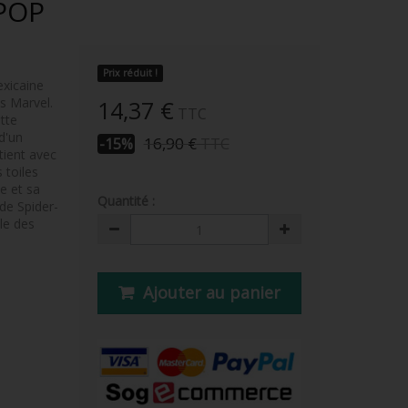
POP
Prix réduit !
exicaine
s Marvel.
14,37 €
TTC
tte
d'un
16,90 €
TTC
-15%
tient avec
 toiles
e et sa
Quantité :
de Spider-
lle des
Ajouter au panier