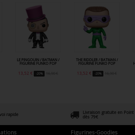
LE PINGOUIN / BATMAN /
THE RIDDLER / BATMAN /
FIGURINE FUNKO POP
FIGURINE FUNKO POP
13,52 €
13,52 €
16,90 €
16,90 €
-20%
-20%
Livraison gratuite en Point
voi rapide
dès 79€
ations
Figurines-Goodies