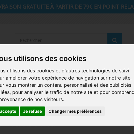
VRAISON GRATUITE À PARTIR DE 79€ EN POINT RELAI
Reche
ous utilisons des cookies
STRANGER THINGS
SEIGNEUR DES ANNEAUX
DIS
us utilisons des cookies et d'autres technologies de suivi
ur améliorer votre expérience de navigation sur notre site,
AUTRES COMICS
MUSIQUE
SPORTS
POP PROTEC
ur vous montrer un contenu personnalisé et des publicités
blées, pour analyser le trafic de notre site et pour compren
ICONS
FUNKO HOME
FUNKO VINYL SODA
RETRO 
 provenance de nos visiteurs.
CARTE A JOUER
PELUCHE
'accepte
Je refuse
Changer mes préférences
ONY / FIGURINE FUNKO POP