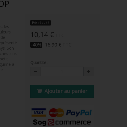
OP
Prix réduit !
, les
uleurs
10,14 €
TTC
 de
représenté
16,90 €
TTC
-40%
eys. Son
ches ainsi
petit
Quantité :
gurine à
ie.
Ajouter au panier