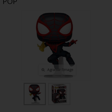
POP
FIGURINES POP MUSIQUE
FIGURINES POP SÉRIE TV
FIGURINES POP AUTRES FILMS
FIGURINES POP SPORTS
FIGURINES POP ANIME
FIGURINES POP HARRY POTTER
FIGURINES POP STAR WARS
Agrandir l'image
FIGURINES POP STRANGER THINGS
FIGURINES POP SEIGNEUR DES ANNEAUX
FIGURINES POP DC COMICS
FIGURINES POP JEUX VIDÉO