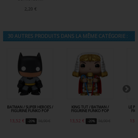
2,20 €
30 AUTRES PRODUITS DANS LA MÊME CATÉGORIE :
BATMAN / SUPER HEROES /
KING TUT / BATMAN /
LE P
FIGURINE FUNKO POP
FIGURINE FUNKO POP
FIG
13,52 €
13,52 €
13,
16,90 €
16,90 €
-20%
-20%