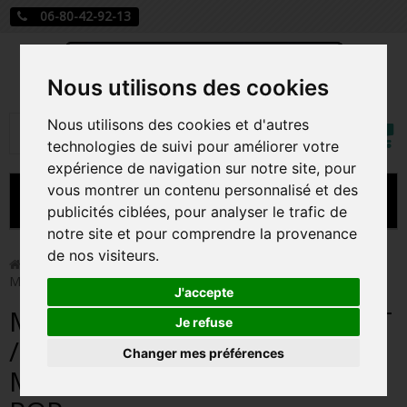
06-80-42-92-13
Nous utilisons des cookies
Mon
Nous utilisons des cookies et d'autres
Rechercher
compt
technologies de suivi pour améliorer votre
expérience de navigation sur notre site, pour
vous montrer un contenu personnalisé et des
MENU
publicités ciblées, pour analyser le trafic de
notre site et pour comprendre la provenance
CARTE A JOUER
de nos visiteurs.
>
Funko Pop!
>
MILES MORALES CLASSIC SUIT / SPIDER-
MAN MILES MORALES / FIGURINE FUNKO POP
PRÉCOMMANDE FIGURINES POP
J'accepte
MILES MORALES CLASSIC SUIT
FIGURINES POP MANGA
Je refuse
/ SPIDER-MAN MILES
Changer mes préférences
FIGURINES POP DISNEY
MORALES / FIGURINE FUNKO
FIGURINES POP MARVEL