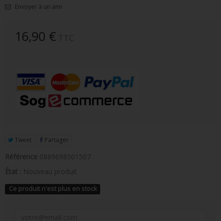
Envoyer à un ami
FIGURINE POP AD ICONS
FIGURINE POP ROYALS FAMILY
16,90 €
TTC
FIGURINE POP RETRO TOYS
FIGURINES POP AUTRES COMICS
POP PROTECTION
PORTE-CLÉS POCKET POP
FUNKO VINYL SODA
Tweet
Partager
FUNKO POP PIN
Référence
0889698501507
PELUCHE
État :
Nouveau produit
LOUNGEFLY
Ce produit n'est plus en stock