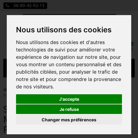
06-80-42-92-13
Nous utilisons des cookies
Mon
Nous utilisons des cookies et d'autres
Rechercher
compt
technologies de suivi pour améliorer votre
expérience de navigation sur notre site, pour
vous montrer un contenu personnalisé et des
MENU
publicités ciblées, pour analyser le trafic de
notre site et pour comprendre la provenance
CARTE A JOUER
de nos visiteurs.
>
Funko Pop!
>
SHAWN MENDES / SHAWN MENDES /
FIGURINE FUNKO POP
PRÉCOMMANDE FIGURINES POP
J'accepte
SHAWN MENDES / SHAWN
FIGURINES POP MANGA
Je refuse
MENDES / FIGURINE FUNKO
Changer mes préférences
FIGURINES POP DISNEY
POP
FIGURINES POP MARVEL