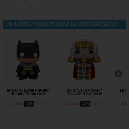
30 AUTRES PRODUITS DANS LA MÊME CATÉGORIE :
BATMAN / SUPER HEROES /
KING TUT / BATMAN /
LE P
FIGURINE FUNKO POP
FIGURINE FUNKO POP
FIG
13,52 €
13,52 €
13,
16,90 €
16,90 €
-20%
-20%