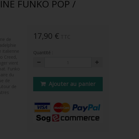
INE FUNKO POP /
17,90 €
TTC
rie de
ladelphie
 italienne
Quantité :
lo Creed,
nger vient
bat. Funko
aire du
nue de
Ajouter au panier
autour de
utres