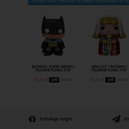
30 AUTRES PRODUITS DANS LA MÊME CATÉG
BATMAN / SUPER HEROES /
KING TUT / BATMAN /
FIGURINE FUNKO POP
FIGURINE FUNKO POP
13,52 €
13,52 €
16,90 €
16,90 €
-20%
-20%
Emballage soigné
En