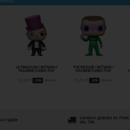
ORIE :
LE PINGOUIN / BATMAN /
THE RIDDLER / BATMAN /
FIGURINE FUNKO POP
FIGURINE FUNKO POP
13,52 €
13,52 €
16,90 €
16,90 €
-20%
-20%
Livraison gratuite en Point
voi rapide
dès 79€