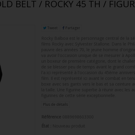
D BELT / ROCKY 45 TH / FIGUR
Tweet
Partager
Rocky Balboa est le personnage central de la sé
films Rocky avec Sylvester Stallone. Dans le Phi
pauvre des années 70, le jeune homme d'origine
va avoir l'occasion unique de se mesurer à Apol
un boxeur de première catégorie, dont le challe
de se blesser peu de temps avant le grand com
l'a ici représenté à l'occasion du 45ème annivers
film. Il est représenté ici avant le combat en te
boxe avec ses gants vers le bas et sa ceinture 
la taille. Une figurine superbe à réunir avec les a
figurines de cette série exceptionnelle.
Plus de détails
Référence
0889698603300
État :
Nouveau produit