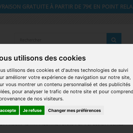
VRAISON GRATUITE À PARTIR DE 79€ EN POINT RELAI
Reche
ous utilisons des cookies
STRANGER THINGS
SEIGNEUR DES ANNEAUX
DIS
us utilisons des cookies et d'autres technologies de suivi
ur améliorer votre expérience de navigation sur notre site,
AUTRES COMICS
MUSIQUE
SPORTS
POP PROTEC
ur vous montrer un contenu personnalisé et des publicités
blées, pour analyser le trafic de notre site et pour compren
ICONS
FUNKO HOME
FUNKO VINYL SODA
RETRO 
 provenance de nos visiteurs.
CARTE A JOUER
PELUCHE
'accepte
Je refuse
Changer mes préférences
 / ROCKY 45 TH / FIGURINE FUNKO POP / SPECIALTY SERIES