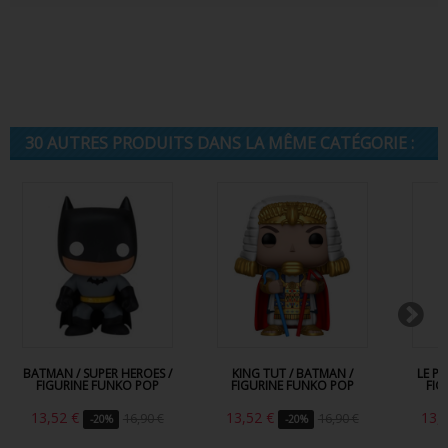
30 AUTRES PRODUITS DANS LA MÊME CATÉGORIE :
BATMAN / SUPER HEROES /
KING TUT / BATMAN /
LE P
FIGURINE FUNKO POP
FIGURINE FUNKO POP
FIG
13,52 €
13,52 €
13,
16,90 €
16,90 €
-20%
-20%