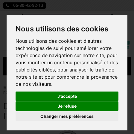
06-80-42-92-13
Nous utilisons des cookies
Mon
Nous utilisons des cookies et d'autres
Rechercher
compt
technologies de suivi pour améliorer votre
expérience de navigation sur notre site, pour
vous montrer un contenu personnalisé et des
MENU
publicités ciblées, pour analyser le trafic de
notre site et pour comprendre la provenance
CARTE A JOUER
de nos visiteurs.
>
Funko Pop!
>
DYNAMITE JIMIN / BTS / FUNKO POCKET
POP
PRÉCOMMANDE FIGURINES POP
J'accepte
DYNAMITE JIMIN / BTS /
FIGURINES POP MANGA
Je refuse
FUNKO POCKET POP
Changer mes préférences
FIGURINES POP DISNEY
FIGURINES POP MARVEL