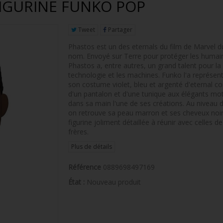
FIGURINE FUNKO POP
Tweet
Partager
Phastos est un des eternals du film de Marvel
nom. Envoyé sur Terre pour protéger les humai
Phastos a, entre autres, un grand talent pour la
technologie et les machines. Funko l'a représen
son costume violet, bleu et argenté d'eternal 
d'un pantalon et d'une tunique aux élégants motif
dans sa main l'une de ses créations. Au niveau d
on retrouve sa peau marron et ses cheveux noir
figurine joliment détaillée à réunir avec celles d
frères.
Plus de détails
Référence
0889698497169
État :
Nouveau produit