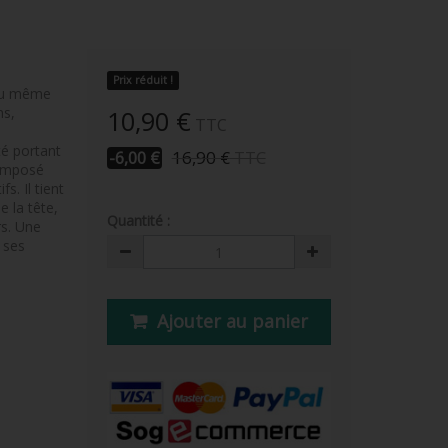
Prix réduit !
 du même
ns,
10,90 €
TTC
té portant
16,90 €
TTC
-6,00 €
composé
s. Il tient
e la tête,
Quantité :
s. Une
e ses
Ajouter au panier