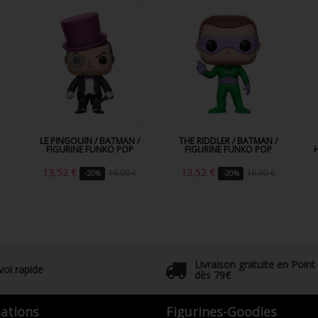
LE PINGOUIN / BATMAN /
THE RIDDLER / BATMAN /
FIGURINE FUNKO POP
FIGURINE FUNKO POP
13,52 €
13,52 €
16,90 €
16,90 €
-20%
-20%
Livraison gratuite en Point
voi rapide
dès 79€
ations
Figurines-Goodies