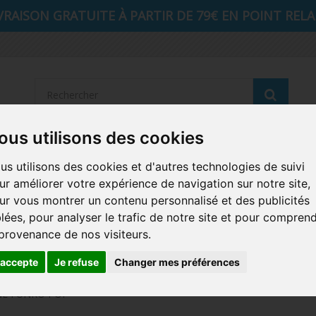
VRAISON GRATUITE À PARTIR DE 79€ EN POINT RELAI
Reche
ous utilisons des cookies
STRANGER THINGS
SEIGNEUR DES ANNEAUX
DIS
us utilisons des cookies et d'autres technologies de suivi
ur améliorer votre expérience de navigation sur notre site,
AUTRES COMICS
MUSIQUE
SPORTS
POP PROTEC
ur vous montrer un contenu personnalisé et des publicités
blées, pour analyser le trafic de notre site et pour compren
ICONS
FUNKO HOME
FUNKO VINYL SODA
RETRO 
 provenance de nos visiteurs.
CARTE A JOUER
PELUCHE
'accepte
Je refuse
Changer mes préférences
INE FUNKO POP