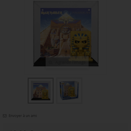
FIGURINES POP MUSIQUE
FIGURINES POP SÉRIE TV
FIGURINES POP AUTRES FILMS
FIGURINES POP SPORTS
FIGURINES POP ANIME
Agrandir l'image
FIGURINES POP HARRY POTTER
FIGURINES POP STAR WARS
FIGURINES POP STRANGER THINGS
FIGURINES POP SEIGNEUR DES ANNEAUX
FIGURINES POP DC COMICS
Envoyer à un ami
FIGURINES POP JEUX VIDÉO