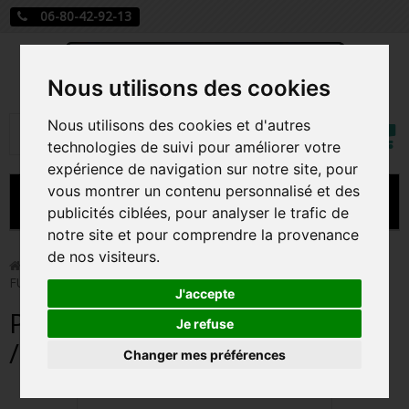
06-80-42-92-13
Nous utilisons des cookies
Mon
Nous utilisons des cookies et d'autres
Rechercher
compt
technologies de suivi pour améliorer votre
expérience de navigation sur notre site, pour
vous montrer un contenu personnalisé et des
MENU
publicités ciblées, pour analyser le trafic de
notre site et pour comprendre la provenance
CARTE A JOUER
de nos visiteurs.
>
Funko Pop!
>
POWERSLAVE / IRON MAIDEN / FIGURINE
FUNKO POP
PRÉCOMMANDE FIGURINES POP
J'accepte
POWERSLAVE / IRON MAIDEN
FIGURINES POP MANGA
Je refuse
/ FIGURINE FUNKO POP
Changer mes préférences
FIGURINES POP DISNEY
FIGURINES POP MARVEL