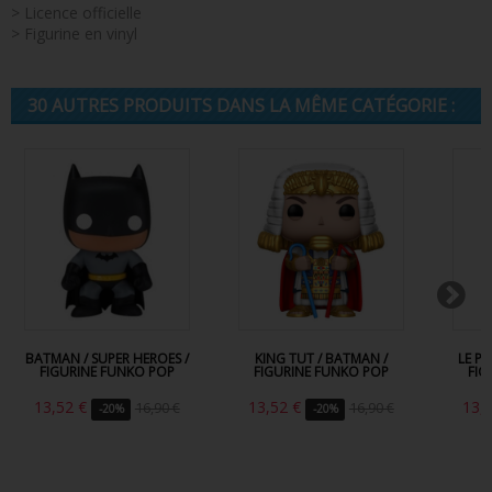
> Licence officielle
> Figurine en vinyl
30 AUTRES PRODUITS DANS LA MÊME CATÉGORIE :
BATMAN / SUPER HEROES /
KING TUT / BATMAN /
LE P
FIGURINE FUNKO POP
FIGURINE FUNKO POP
FIG
13,52 €
13,52 €
13,
16,90 €
16,90 €
-20%
-20%