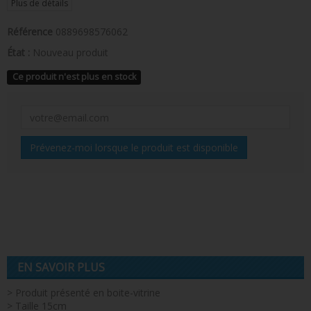
Plus de détails
Référence
0889698576062
État :
Nouveau produit
Ce produit n'est plus en stock
Prévenez-moi lorsque le produit est disponible
EN SAVOIR PLUS
> Produit présenté en boite-vitrine
> Taille 15cm