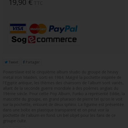
19,90 €
TTC
FIGURINE POP AD ICONS
FIGURINE POP ROYALS FAMILY
FIGURINE POP RETRO TOYS
FIGURINES POP AUTRES COMICS
POP PROTECTION
PORTE-CLÉS POCKET POP
Tweet
Partager
Powerslave est le cinquième album studio du groupe de heavy
FUNKO VINYL SODA
metal Iron Maiden, sorti en 1984. Malgré la pochette inspirée de
l'Egypte antique, les thèmes des chansons de l'album sont variés,
FUNKO POP PIN
allant de la seconde guerre mondiale à des poèmes anglais du
19ème siècle. Pour cette Pop Album, Funko a représenté Eddie, la
PELUCHE
mascotte du groupe, en grand pharaon de pierre tel qu'on le voit
sur la pochette, entouré de deux sphinx. La figurine est présentée
LOUNGEFLY
dans une boîte en plastique transparent et on peut voir la
pochette de l'album en fond. Un bel objet pour les fans de ce
groupe culte.