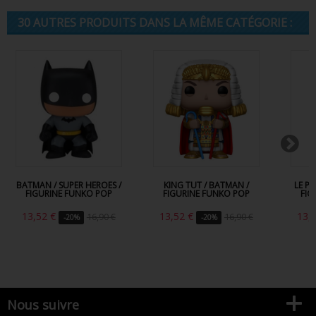
30 AUTRES PRODUITS DANS LA MÊME CATÉGORIE :
BATMAN / SUPER HEROES /
KING TUT / BATMAN /
LE P
FIGURINE FUNKO POP
FIGURINE FUNKO POP
FIG
13,52 €
13,52 €
13,
16,90 €
16,90 €
-20%
-20%
Nous suivre