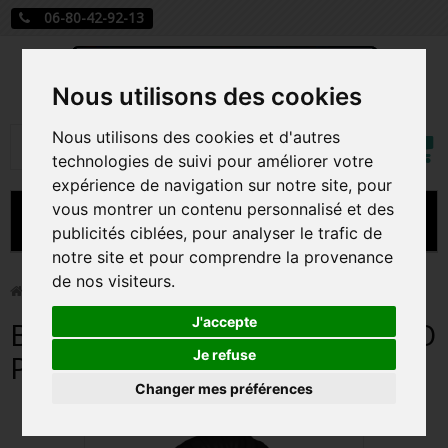
06-80-42-92-13
Nous utilisons des cookies
Mon
Nous utilisons des cookies et d'autres
Rechercher
compt
technologies de suivi pour améliorer votre
expérience de navigation sur notre site, pour
vous montrer un contenu personnalisé et des
MENU
publicités ciblées, pour analyser le trafic de
notre site et pour comprendre la provenance
CARTE A JOUER
de nos visiteurs.
>
Funko Pop!
>
BONO / U2 / FIGURINE FUNKO POP
PRÉCOMMANDE FIGURINES POP
J'accepte
BONO / U2 / FIGURINE FUNKO
FIGURINES POP MANGA
Je refuse
POP
Changer mes préférences
FIGURINES POP DISNEY
FIGURINES POP MARVEL