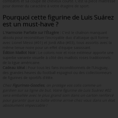
combatifs et sa coupe de cheveux courte. C'est la pièce maîtresse
pour donner du caractère à votre étagère de sport.
Pourquoi cette figurine de Luis Suárez
est un must-have ?
L'Harmonie Parfaite sur l'Étagère :
C'est le chaînon manquant
absolu pour reconstituer l'incroyable duo d'attaque qu'il forme
avec Lionel Messi (#01) et Jordi Alba (#03), tous assortis avec la
même tenue noire pour un effet d'équipe saisissant.
Édition Maillot Noir :
Le coloris noir et rose extérieur apporte une
superbe variante visuelle à côté des maillots roses traditionnels
de la ligue américaine.
Cadeau Idéal :
Pour tous les fans inconditionnels de l'Uruguay,
des grandes heures du football espagnol ou des collectionneurs
de figurines de sportifs d'élite.
Chez
Figurines-Goodies
, on protège vos colis comme un
gardien sur sa ligne de but. Votre figurine de Luis Suárez #02
sera emballée avec le plus grand soin dans un carton renforcé
pour garantir que sa boîte vitrine arrive chez vous dans un état
absolument impeccable !