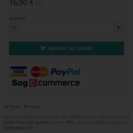
16,90 €
TTC
FIGURINE POP AD ICONS
FIGURINE POP ROYALS FAMILY
Quantité :
FIGURINE POP RETRO TOYS
FIGURINES POP AUTRES COMICS
Ajouter au panier
POP PROTECTION
PORTE-CLÉS POCKET POP
FUNKO VINYL SODA
FUNKO POP PIN
PELUCHE
Tweet
Partager
LOUNGEFLY
Ajoutez la grinta et le sens du but ultime à votre collection avec la
Funko Pop! Luis Suárez
, numéro
#02
, sous le maillot extérieur de
l'
Inter Miami CF
.