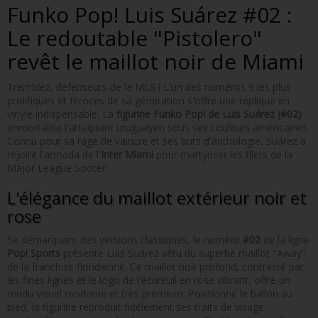
Funko Pop! Luis Suárez #02 :
Le redoutable "Pistolero"
revêt le maillot noir de Miami
Tremblez, défenseurs de la MLS ! L'un des numéros 9 les plus
prolifiques et féroces de sa génération s'offre une réplique en
vinyle indispensable. La
figurine Funko Pop! de Luis Suárez (#02)
immortalise l'attaquant uruguayen sous ses couleurs américaines.
Connu pour sa rage de vaincre et ses buts d'anthologie, Suárez a
rejoint l'armada de l'
Inter Miami
pour martyriser les filets de la
Major League Soccer.
L'élégance du maillot extérieur noir et
rose
Se démarquant des versions classiques, le numéro
#02
de la ligne
Pop! Sports
présente Luis Suárez vêtu du superbe maillot "Away"
de la franchise floridienne. Ce maillot noir profond, contrasté par
les fines lignes et le logo de l'écureuil en rose vibrant, offre un
rendu visuel moderne et très premium. Positionné le ballon au
pied, la figurine reproduit fidèlement ses traits de visage