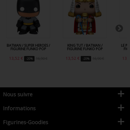
BATMAN / SUPER HEROES /
KING TUT / BATMAN /
LE P
FIGURINE FUNKO POP
FIGURINE FUNKO POP
FIG
13,52 €
13,52 €
13,
16,90 €
16,90 €
-20%
-20%
Nous suivre
Informations
Figurines-Goodies