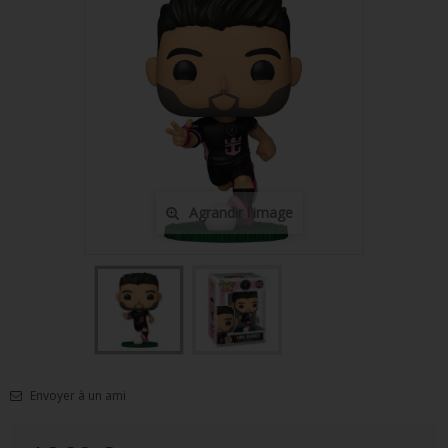
FIGURINES POP MUSIQUE
FIGURINES POP SÉRIE TV
FIGURINES POP AUTRES FILMS
FIGURINES POP SPORTS
FIGURINES POP ANIME
Agrandir l'image
FIGURINES POP HARRY POTTER
FIGURINES POP STAR WARS
FIGURINES POP STRANGER THINGS
FIGURINES POP SEIGNEUR DES ANNEAUX
FIGURINES POP DC COMICS
Envoyer à un ami
FIGURINES POP JEUX VIDÉO