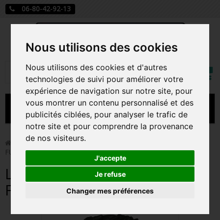
06-80-42-92-13
Nous utilisons des cookies
Mon
Nous utilisons des cookies et d'autres
Rechercher
compt
technologies de suivi pour améliorer votre
expérience de navigation sur notre site, pour
vous montrer un contenu personnalisé et des
MENU
publicités ciblées, pour analyser le trafic de
notre site et pour comprendre la provenance
CARTE A JOUER
de nos visiteurs.
>
Funko Pop!
>
LUIS SUAREZ / INTER MIAMI / FIGURINE
FUNKO POP
PRÉCOMMANDE FIGURINES POP
J'accepte
LUIS SUAREZ / INTER MIAMI /
FIGURINES POP MANGA
Je refuse
FIGURINE FUNKO POP
Changer mes préférences
FIGURINES POP DISNEY
FIGURINES POP MARVEL