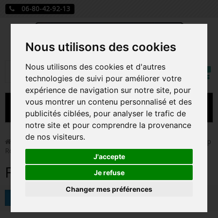
06-80-42-92-13
Nous utilisons des cookies
Mon
Nous utilisons des cookies et d'autres
Rechercher
compt
technologies de suivi pour améliorer votre
expérience de navigation sur notre site, pour
vous montrer un contenu personnalisé et des
MENU
publicités ciblées, pour analyser le trafic de
notre site et pour comprendre la provenance
CARTE A JOUER
de nos visiteurs.
>
Funko Pop!
>
Figurines Pop Autres Films
>
Figurines Pop
Rocky
PRÉCOMMANDE FIGURINES POP
J'accepte
Figurines Pop Rocky
FIGURINES POP MANGA
Je refuse
Changer mes préférences
FIGURINES POP DISNEY
Tri
FIGURINES POP MARVEL