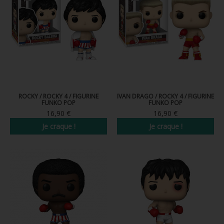
FIGURINE POP AD ICONS
FIGURINE POP ROYALS FAMILY
FIGURINE POP RETRO TOYS
FIGURINES POP AUTRES COMICS
POP PROTECTION
ROCKY / ROCKY 4 / FIGURINE
IVAN DRAGO / ROCKY 4 / FIGURINE
FUNKO POP
FUNKO POP
PORTE-CLÉS POCKET POP
16,90 €
16,90 €
Je craque !
Je craque !
FUNKO VINYL SODA
FUNKO POP PIN
PELUCHE
LOUNGEFLY