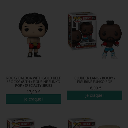
FIGURINES POP MUSIQUE
FIGURINES POP SÉRIE TV
FIGURINES POP AUTRES FILMS
FIGURINES POP SPORTS
FIGURINES POP ANIME
FIGURINES POP HARRY POTTER
FIGURINES POP STAR WARS
ROCKY BALBOA WITH GOLD BELT
CLUBBER LANG / ROCKY /
/ ROCKY 45 TH / FIGURINE FUNKO
FIGURINE FUNKO POP
POP / SPECIALTY SERIES
FIGURINES POP STRANGER THINGS
16,90 €
17,90 €
Je craque !
FIGURINES POP SEIGNEUR DES ANNEAUX
Je craque !
FIGURINES POP DC COMICS
FIGURINES POP JEUX VIDÉO