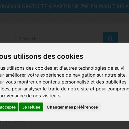
VRAISON GRATUITE À PARTIR DE 79€ EN POINT RELAI
Reche
ous utilisons des cookies
STRANGER THINGS
SEIGNEUR DES ANNEAUX
DIS
us utilisons des cookies et d'autres technologies de suivi
ur améliorer votre expérience de navigation sur notre site,
AUTRES COMICS
MUSIQUE
SPORTS
POP PROTEC
ur vous montrer un contenu personnalisé et des publicités
blées, pour analyser le trafic de notre site et pour compren
ICONS
FUNKO HOME
FUNKO VINYL SODA
RETRO 
 provenance de nos visiteurs.
CARTE A JOUER
PELUCHE
'accepte
Je refuse
Changer mes préférences
s Pop Football